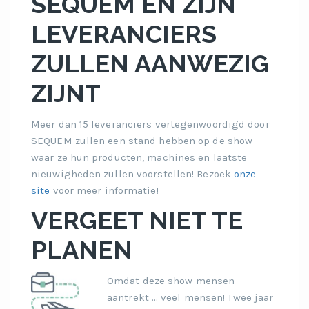
SEQUEM EN ZIJN
LEVERANCIERS
ZULLEN AANWEZIG
ZIJNT
Meer dan 15 leveranciers vertegenwoordigd door
SEQUEM zullen een stand hebben op de show
waar ze hun producten, machines en laatste
nieuwigheden zullen voorstellen! Bezoek
onze
site
voor meer informatie!
VERGEET NIET TE
PLANEN
Omdat deze show mensen
aantrekt … veel mensen! Twee jaar