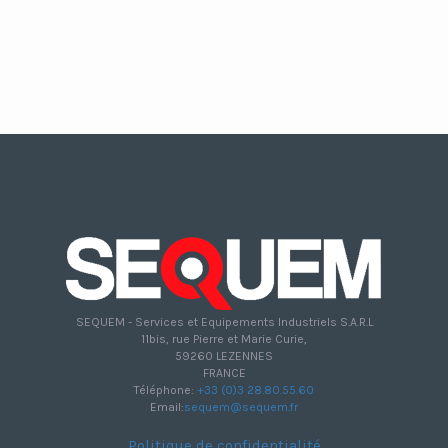
SEQUEM - Services et Equipements Industriels S.A.R.L
11bis, rue Pierre et Marie Curie,
59260 LEZENNES
FRANCE
Téléphone:
+33 (0)3 28.80.55.60
Email:
sequem@sequem.fr
Politique de confidentialité