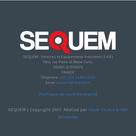
SEQUEM - Services et Equipements Industriels S.A.R.L
11bis, rue Pierre et Marie Curie,
59260 LEZENNES
FRANCE
Téléphone:
+33 (0)3 28.80.55.60
Email:
sequem@sequem.fr
Politique de confidentialité
SEQUEM | Copyright 2017. Réalisé par
Sayal Studio à 1180
Bruxelles