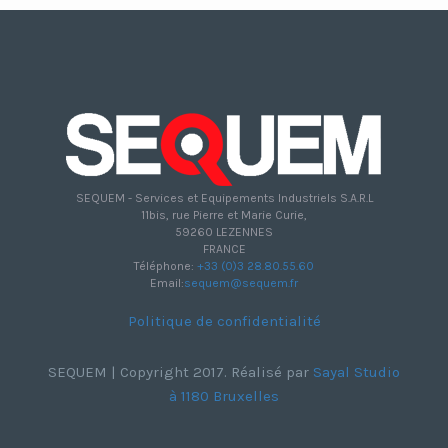
SEQUEM - Services et Equipements Industriels S.A.R.L
11bis, rue Pierre et Marie Curie,
59260 LEZENNES
FRANCE
Téléphone:
+33 (0)3 28.80.55.60
Email:
sequem@sequem.fr
Politique de confidentialité
SEQUEM | Copyright 2017. Réalisé par
Sayal Studio
à 1180 Bruxelles