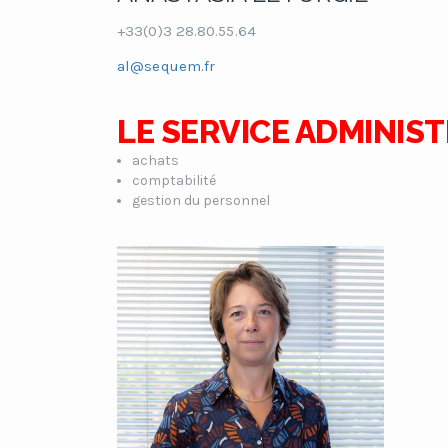
+33(0)3 28.80.55.64
al@sequem.fr
LE SERVICE ADMINIST
achats
comptabilité
gestion du personnel