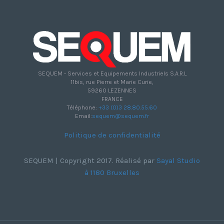
SEQUEM - Services et Equipements Industriels S.A.R.L
11bis, rue Pierre et Marie Curie,
59260 LEZENNES
FRANCE
Téléphone:
+33 (0)3 28.80.55.60
Email:
sequem@sequem.fr
Politique de confidentialité
SEQUEM | Copyright 2017. Réalisé par
Sayal Studio
à 1180 Bruxelles