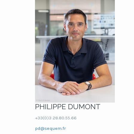
PHILIPPE DUMONT
+33(0)3 28.80.55.66
pd@sequem.fr