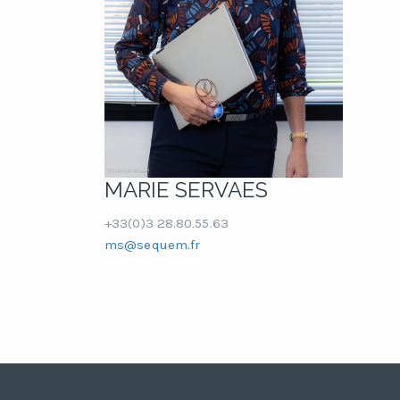
MARIE SERVAES
+33(0)3 28.80.55.63
ms@sequem.fr