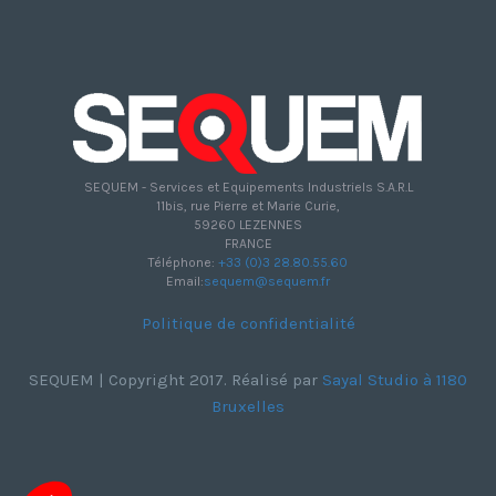
SEQUEM - Services et Equipements Industriels S.A.R.L
11bis, rue Pierre et Marie Curie,
59260 LEZENNES
FRANCE
Téléphone:
+33 (0)3 28.80.55.60
Email:
sequem@sequem.fr
Politique de confidentialité
SEQUEM | Copyright 2017. Réalisé par
Sayal Studio à 1180
Bruxelles