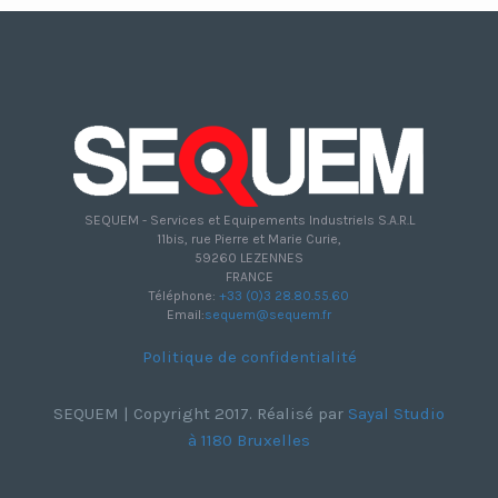
SEQUEM - Services et Equipements Industriels S.A.R.L
11bis, rue Pierre et Marie Curie,
59260 LEZENNES
FRANCE
Téléphone:
+33 (0)3 28.80.55.60
Email:
sequem@sequem.fr
Politique de confidentialité
SEQUEM | Copyright 2017. Réalisé par
Sayal Studio
à 1180 Bruxelles