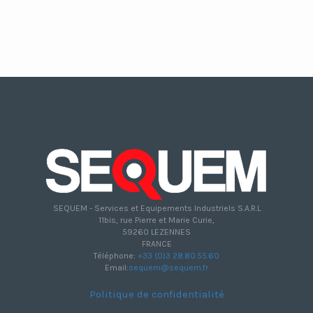
SEQUEM - Services et Equipements Industriels S.A.R.L
11bis, rue Pierre et Marie Curie,
59260 LEZENNES
FRANCE
Téléphone:
+33 (0)3 28.80.55.60
Email:
sequem@sequem.fr
Politique de confidentialité