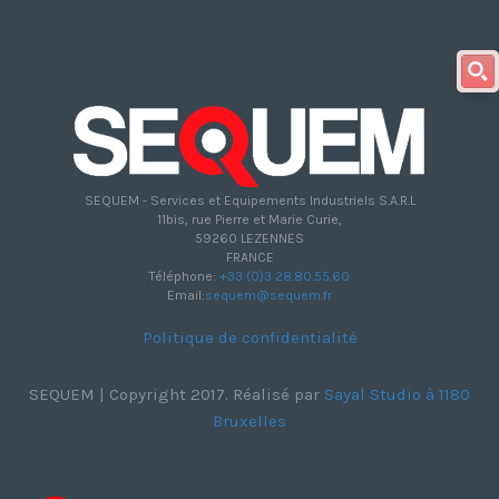
SEQUEM - Services et Equipements Industriels S.A.R.L
11bis, rue Pierre et Marie Curie,
59260 LEZENNES
FRANCE
Téléphone:
+33 (0)3 28.80.55.60
Email:
sequem@sequem.fr
Politique de confidentialité
SEQUEM | Copyright 2017. Réalisé par
Sayal Studio à 1180
Bruxelles