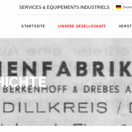
SERVICES & EQUIPEMENTS INDUSTRIELS
Deuts
STARTSEITE
UNSERE GESELLSCHAFT
HERST
HICHTE