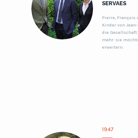
SERVAES
Pierre, François
Kinder von Jean-P
die Gesellschaft
mehr: sie möcht
erweitern.
1947