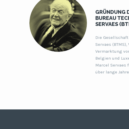
GRÜNDUNG D
BUREAU TEC
SERVAES (BT
Die Gesellschaf
Servaes (BTMS), 
Vermarktung vo
Belgien und Luxe
Marcel Servaes 
über lange Jahr